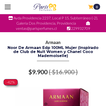
0
Avda Providencia 2237, Local P 15, Subterráneo (-2),
Galeria Dos Providencia, Providencia
ventas@parisperfumes.cl
229932709
Armaan
Noor De Armaan Edp 100ML Mujer (Inspirado
de Club de Nuit Women y Chanel Coco
Mademoiselle)
$9.900
( $16.900 )
-42%