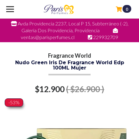
0
Avda Providencia 2237, Local P 15, Subterráneo (-2),
Galeria Dos Providencia, Providencia
ventas@parisperfumes.cl
229932709
Fragrance World
Nudo Green Iris De Fragrance World Edp
100ML Mujer
$12.900
( $26.900 )
-53%