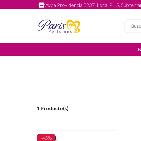
Avda Providencia 2237, Local P 15, Subterrán
I
1 Producto(s)
-45%