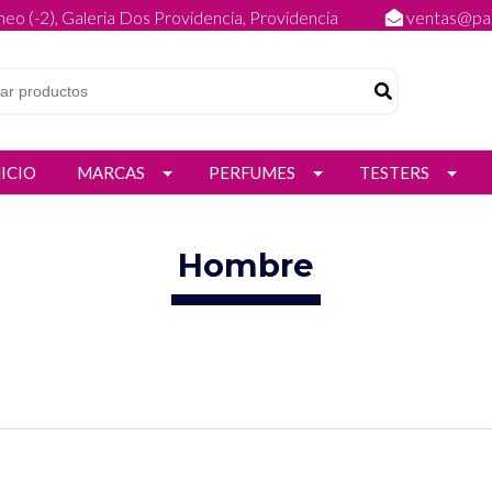
eo (-2), Galeria Dos Providencia, Providencia
ventas@par
NICIO
MARCAS
PERFUMES
TESTERS
Hombre