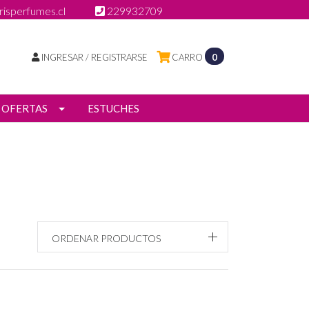
isperfumes.cl
229932709
INGRESAR / REGISTRARSE
CARRO
0
OFERTAS
ESTUCHES
ORDENAR PRODUCTOS