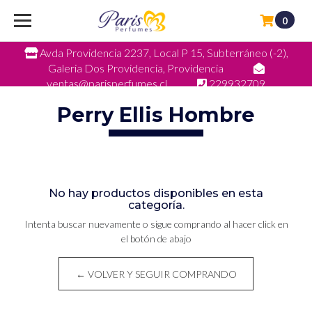
0
Avda Providencia 2237, Local P 15, Subterráneo (-2),
Galeria Dos Providencia, Providencia
ventas@parisperfumes.cl
229932709
Perry Ellis Hombre
No hay productos disponibles en esta
categoría.
Intenta buscar nuevamente o sigue comprando al hacer click en
el botón de abajo
← VOLVER Y SEGUIR COMPRANDO