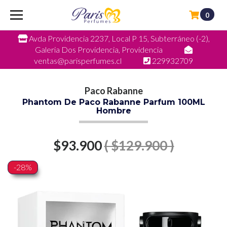
0
Avda Providencia 2237, Local P 15, Subterráneo (-2),
Galeria Dos Providencia, Providencia
ventas@parisperfumes.cl
229932709
Paco Rabanne
Phantom De Paco Rabanne Parfum 100ML
Hombre
$93.900
( $129.900 )
-28%