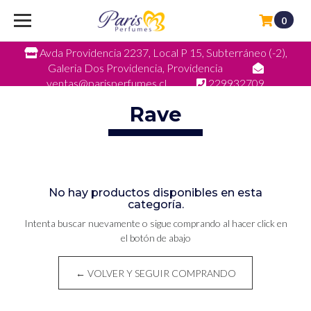
0
Avda Providencia 2237, Local P 15, Subterráneo (-2),
Galeria Dos Providencia, Providencia
ventas@parisperfumes.cl
229932709
Rave
No hay productos disponibles en esta
categoría.
Intenta buscar nuevamente o sigue comprando al hacer click en
el botón de abajo
← VOLVER Y SEGUIR COMPRANDO