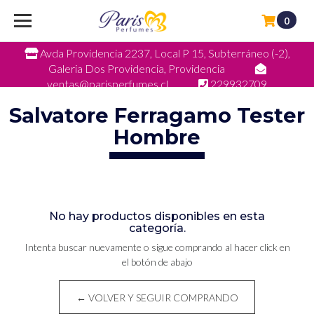
0
Avda Providencia 2237, Local P 15, Subterráneo (-2),
Galeria Dos Providencia, Providencia
ventas@parisperfumes.cl
229932709
Salvatore Ferragamo Tester
Hombre
No hay productos disponibles en esta
categoría.
Intenta buscar nuevamente o sigue comprando al hacer click en
el botón de abajo
← VOLVER Y SEGUIR COMPRANDO