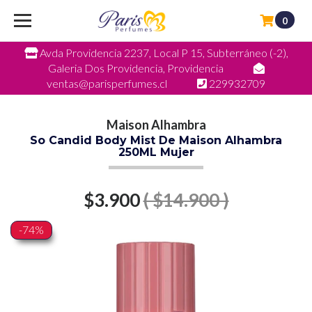
0
Avda Providencia 2237, Local P 15, Subterráneo (-2),
Galeria Dos Providencia, Providencia
ventas@parisperfumes.cl
229932709
Maison Alhambra
So Candid Body Mist De Maison Alhambra
250ML Mujer
$3.900
( $14.900 )
-74%