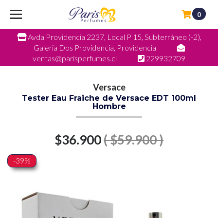
0
Avda Providencia 2237, Local P 15, Subterráneo (-2),
Galeria Dos Providencia, Providencia
ventas@parisperfumes.cl
229932709
Versace
Tester Eau Fraiche de Versace EDT 100ml
Hombre
$36.900
( $59.900 )
-39%