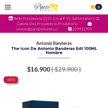
0
Avda Providencia 2237, Local P 15, Subterráneo (-2),
Galeria Dos Providencia, Providencia
ventas@parisperfumes.cl
229932709
Antonio Banderas
The Icon De Antonio Banderas Edt 100ML
Hombre
$16.900
( $29.900 )
-44%