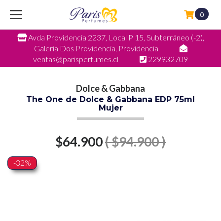
0
Avda Providencia 2237, Local P 15, Subterráneo (-2),
Galeria Dos Providencia, Providencia
ventas@parisperfumes.cl
229932709
Dolce & Gabbana
The One de Dolce & Gabbana EDP 75ml
Mujer
$64.900
( $94.900 )
-32%