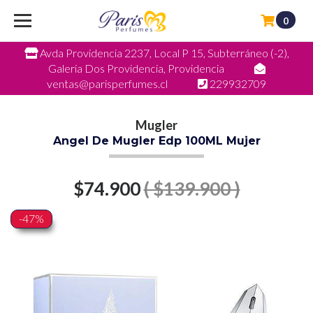
0
Avda Providencia 2237, Local P 15, Subterráneo (-2),
Galeria Dos Providencia, Providencia
ventas@parisperfumes.cl
229932709
Mugler
Angel De Mugler Edp 100ML Mujer
$74.900
( $139.900 )
-47%