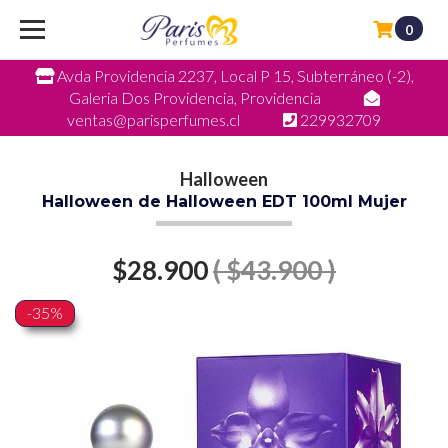
0
Avda Providencia 2237, Local P 15, Subterráneo (-2),
Galeria Dos Providencia, Providencia
ventas@parisperfumes.cl
229932709
Halloween
Halloween de Halloween EDT 100ml Mujer
$28.900
( $43.900 )
-35%