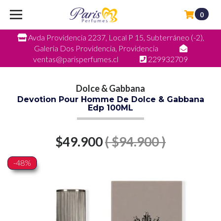
0
Avda Providencia 2237, Local P 15, Subterráneo (-2),
Galeria Dos Providencia, Providencia
ventas@parisperfumes.cl
229932709
Dolce & Gabbana
Devotion Pour Homme De Dolce & Gabbana
Edp 100ML
$49.900
( $94.900 )
-48%