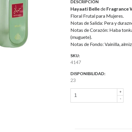
DESCRIPCIÓN
Hayaati Belle
de
Fragrance 
Floral Frutal para Mujeres.
Notas de Salida: Pera y durazn
Notas de Corazón: Haba tonka, y
(muguete).
Notas de Fondo: Vainilla, almi
SKU:
4147
DISPONIBILIDAD:
23
+
-