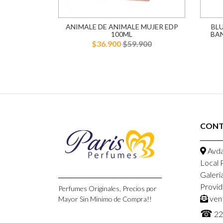
AREL EDT
ANIMALE DE ANIMALE MUJER EDP
BL
R
100ML
BA
900
$36.900
$59.900
CON
Avda
Local 
Galeri
Provid
Perfumes Originales, Precios por
ven
Mayor Sin Minimo de Compra!!
☎
22