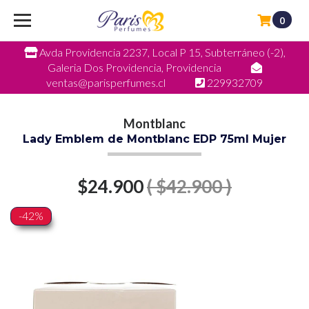
0
Avda Providencia 2237, Local P 15, Subterráneo (-2),
Galeria Dos Providencia, Providencia
ventas@parisperfumes.cl
229932709
Montblanc
Lady Emblem de Montblanc EDP 75ml Mujer
$24.900
( $42.900 )
-42%