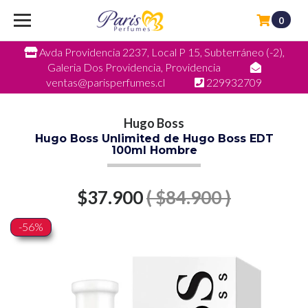
0
Avda Providencia 2237, Local P 15, Subterráneo (-2),
Galeria Dos Providencia, Providencia
ventas@parisperfumes.cl
229932709
Hugo Boss
Hugo Boss Unlimited de Hugo Boss EDT
100ml Hombre
$37.900
( $84.900 )
-56%