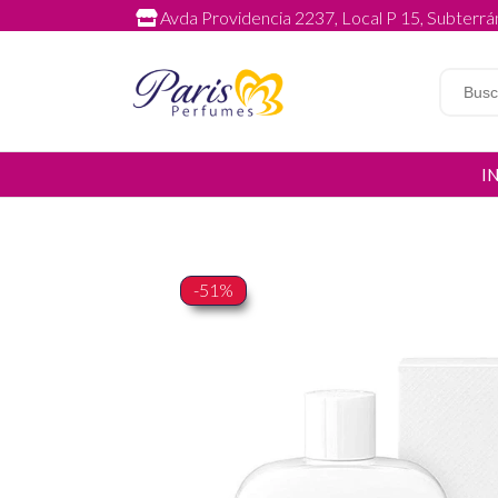
Avda Providencia 2237, Local P 15, Subterrán
I
-51%