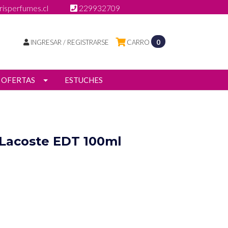
isperfumes.cl
229932709
INGRESAR / REGISTRARSE
CARRO
0
OFERTAS
ESTUCHES
e Lacoste EDT 100ml