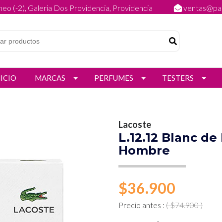
eo (-2), Galeria Dos Providencia, Providencia
ventas@par
NICIO
MARCAS
PERFUMES
TESTERS
Lacoste
L.12.12 Blanc d
Hombre
$36.900
Precio antes :
( $74.900 )