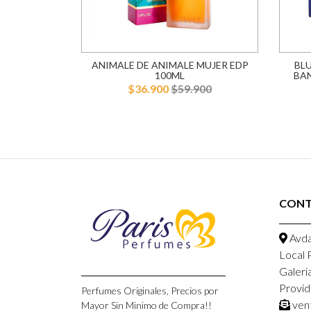
AREL EDT
ANIMALE DE ANIMALE MUJER EDP
BL
R
100ML
BA
900
$36.900
$59.900
CON
Avda
Local 
Galeri
Provid
Perfumes Originales, Precios por
ven
Mayor Sin Minimo de Compra!!