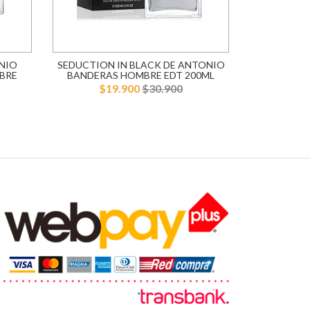
NIO
SEDUCTION IN BLACK DE ANTONIO
BLUE SE
BRE
BANDERAS HOMBRE EDT 200ML
BANDERA
$19.900
$30.900
$1