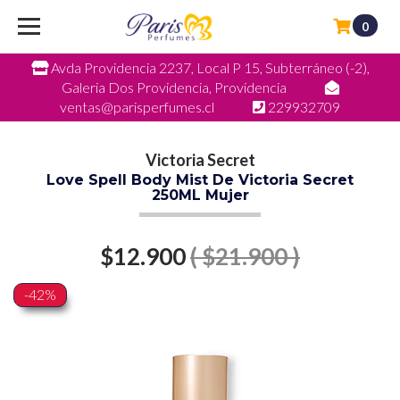
0
Avda Providencia 2237, Local P 15, Subterráneo (-2),
Galeria Dos Providencia, Providencia
ventas@parisperfumes.cl
229932709
Victoria Secret
Love Spell Body Mist De Victoria Secret
250ML Mujer
$12.900
( $21.900 )
-42%