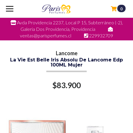
0
Avda Providencia 2237, Local P 15, Subterráneo (-2),
Galeria Dos Providencia, Providencia
ventas@parisperfumes.cl
229932709
Lancome
La Vie Est Belle Iris Absolu De Lancome Edp
100ML Mujer
$83.900