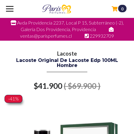
0
Avda Providencia 2237, Local P 15, Subterráneo (-2),
Galeria Dos Providencia, Providencia
ventas@parisperfumes.cl
229932709
Lacoste
Lacoste Original De Lacoste Edp 100ML
Hombre
$41.900
( $69.900 )
-41%