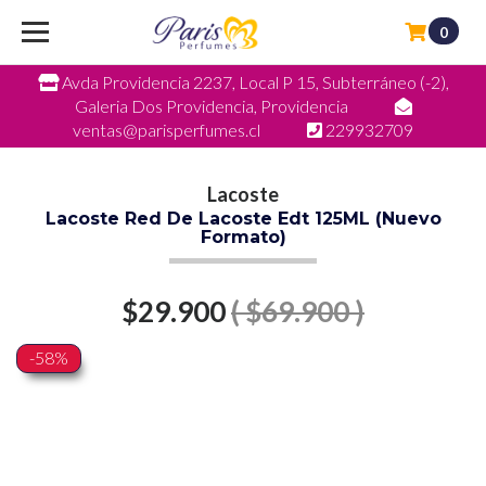
0
Avda Providencia 2237, Local P 15, Subterráneo (-2),
Galeria Dos Providencia, Providencia
ventas@parisperfumes.cl
229932709
Lacoste
Lacoste Red De Lacoste Edt 125ML (Nuevo
Formato)
$29.900
( $69.900 )
-58%