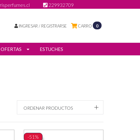
isperfumes.cl
229932709
INGRESAR / REGISTRARSE
CARRO
0
OFERTAS
ESTUCHES
ORDENAR PRODUCTOS
-51%