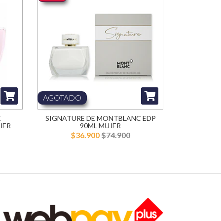
AGOTADO
E
SIGNATURE DE MONTBLANC EDP
JER
90ML MUJER
$36.900
$74.900