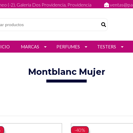
eo (-2), Galeria Dos Providencia, Providencia
ventas@par
NICIO
MARCAS
PERFUMES
TESTERS
Montblanc Mujer
%
-40%