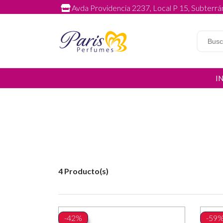
Avda Providencia 2237, Local P 15, Subterrán
I
4 Producto(s)
-42%
-59