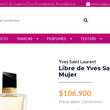
eo (-2), Galeria Dos Providencia, Providencia
ventas@par
NICIO
MARCAS
PERFUMES
TESTERS
Yves Saint Laurent
Libre de Yves S
Mujer
$106.900
Precio antes :
( $145.900 )