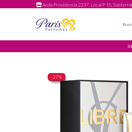
Avda Providencia 2237, Local P 15, Subterrán
I
-27%