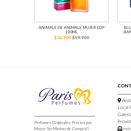
100ML MUJER
ANIMALE DE ANIMALE MUJER EDP
BL
100ML
BA
900
$36.900
$59.900
CON
Avda
Local 
Galeri
Provid
Perfumes Originales, Precios por
ven
Mayor Sin Minimo de Compra!!