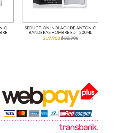
NIO
SEDUCTION IN BLACK DE ANTONIO
BLUE SE
BRE
BANDERAS HOMBRE EDT 200ML
BANDERA
$19.900
$30.900
$1