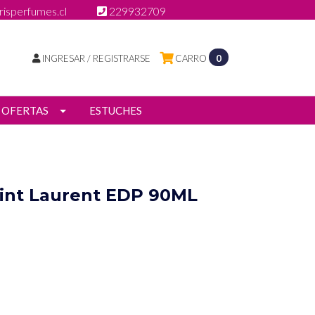
isperfumes.cl
229932709
INGRESAR / REGISTRARSE
CARRO
0
OFERTAS
ESTUCHES
aint Laurent EDP 90ML