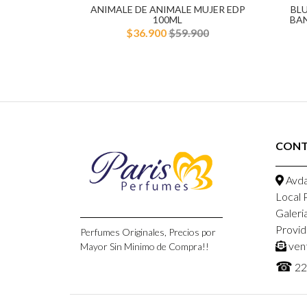
AREL EDT
ANIMALE DE ANIMALE MUJER EDP
BL
R
100ML
BA
900
$36.900
$59.900
CON
Avda
Local 
Galeri
Provid
Perfumes Originales, Precios por
ven
Mayor Sin Minimo de Compra!!
☎
22