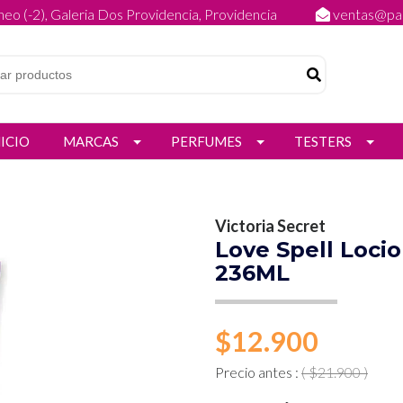
eo (-2), Galeria Dos Providencia, Providencia
ventas@par
NICIO
MARCAS
PERFUMES
TESTERS
Victoria Secret
Love Spell Locio
236ML
$12.900
Precio antes :
( $21.900 )