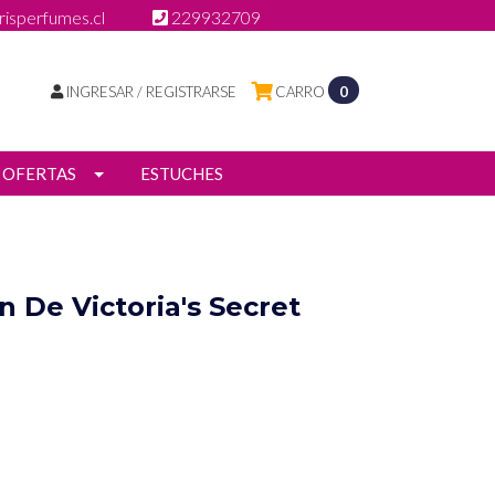
isperfumes.cl
229932709
INGRESAR / REGISTRARSE
CARRO
0
OFERTAS
ESTUCHES
n De Victoria's Secret