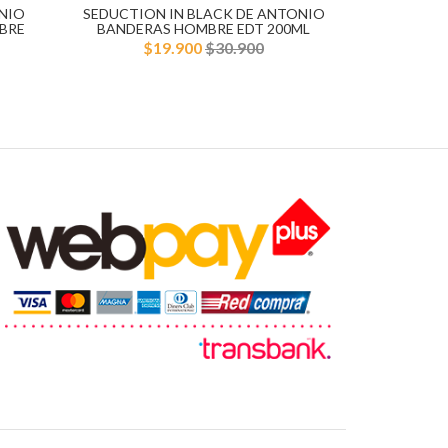
NIO
SEDUCTION IN BLACK DE ANTONIO
BLUE SE
BRE
BANDERAS HOMBRE EDT 200ML
BANDERA
$19.900
$30.900
$1