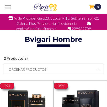
0
Avda Providencia 2237, Local P 15, Subterráneo (-2),
Galeria Dos Providencia, Providencia
ventas@parisperfumes.cl
229932709
Bvlgari Hombre
2 Producto(s)
ORDENAR PRODUCTOS
-29%
-35%