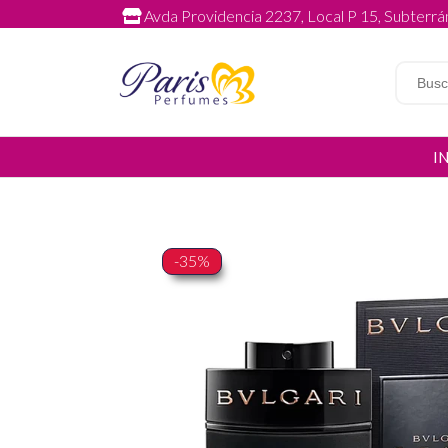
Avda Providencia 2237, Local P 15, Subterrán
I
-35%