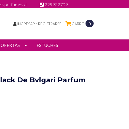
isperfumes.cl
229932709
INGRESAR / REGISTRARSE
CARRO
0
OFERTAS
ESTUCHES
Black De Bvlgari Parfum