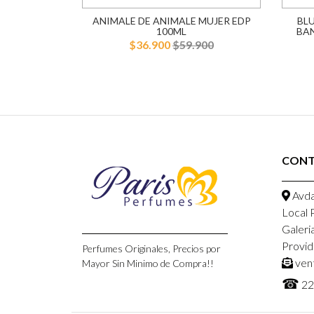
100ML MUJER
ANIMALE DE ANIMALE MUJER EDP
BL
100ML
BA
900
$36.900
$59.900
CON
Avda
Local 
Galeri
Provid
Perfumes Originales, Precios por
ven
Mayor Sin Minimo de Compra!!
☎
22