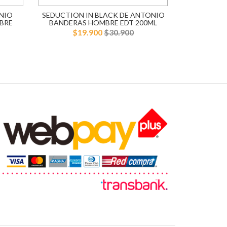
NIO
SEDUCTION IN BLACK DE ANTONIO
BLUE SE
BRE
BANDERAS HOMBRE EDT 200ML
BANDERA
$19.900
$30.900
$1