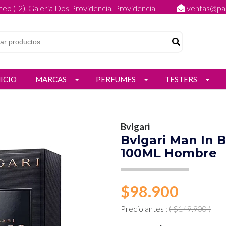
eo (-2), Galeria Dos Providencia, Providencia
ventas@par
NICIO
MARCAS
PERFUMES
TESTERS
Bvlgari
Bvlgari Man In 
100ML Hombre
$98.900
Precio antes :
( $149.900 )