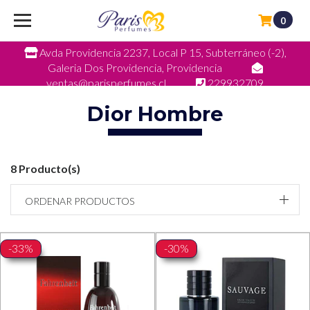
0
Avda Providencia 2237, Local P 15, Subterráneo (-2),
Galeria Dos Providencia, Providencia
ventas@parisperfumes.cl
229932709
Dior Hombre
8 Producto(s)
ORDENAR PRODUCTOS
-33%
-30%