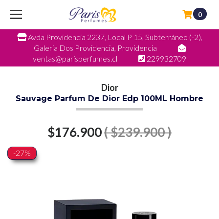
0
Avda Providencia 2237, Local P 15, Subterráneo (-2),
Galeria Dos Providencia, Providencia
ventas@parisperfumes.cl
229932709
Dior
Sauvage Parfum De Dior Edp 100ML Hombre
$176.900
( $239.900 )
-27%