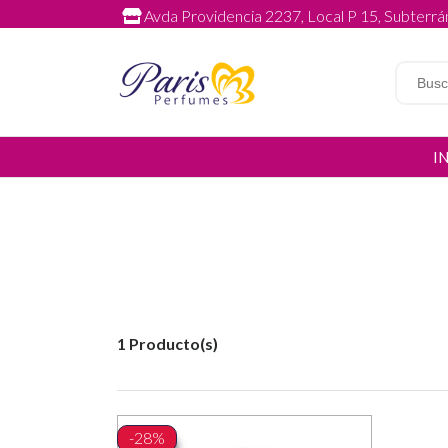
Avda Providencia 2237, Local P 15, Subterrán
I
1 Producto(s)
-28%