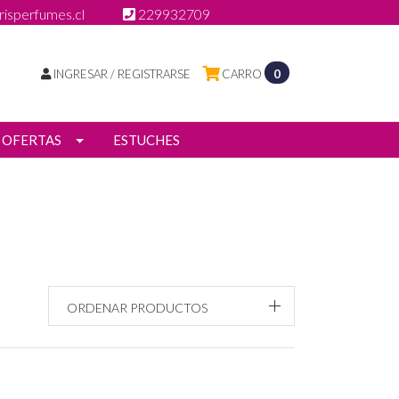
isperfumes.cl
229932709
INGRESAR / REGISTRARSE
CARRO
0
OFERTAS
ESTUCHES
ORDENAR PRODUCTOS