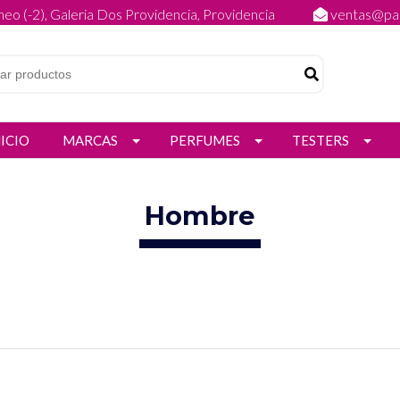
eo (-2), Galeria Dos Providencia, Providencia
ventas@par
NICIO
MARCAS
PERFUMES
TESTERS
Hombre