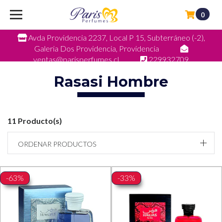
0
Avda Providencia 2237, Local P 15, Subterráneo (-2),
Galeria Dos Providencia, Providencia
ventas@parisperfumes.cl
229932709
Rasasi Hombre
11 Producto(s)
ORDENAR PRODUCTOS
-63%
-33%