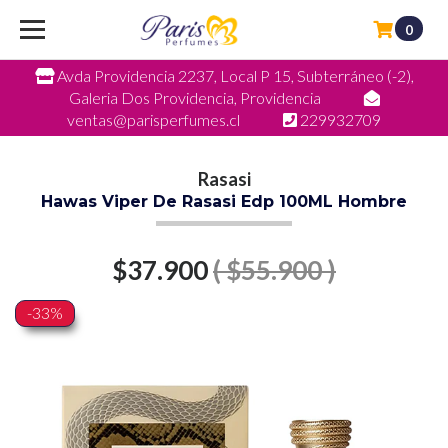
0
Avda Providencia 2237, Local P 15, Subterráneo (-2),
Galeria Dos Providencia, Providencia
ventas@parisperfumes.cl
229932709
Rasasi
Hawas Viper De Rasasi Edp 100ML Hombre
$37.900
( $55.900 )
-33%