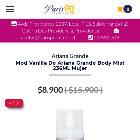
0
Avda Providencia 2237, Local P 15, Subterráneo (-2),
Galeria Dos Providencia, Providencia
ventas@parisperfumes.cl
229932709
Ariana Grande
Mod Vanilla De Ariana Grande Body Mist
236ML Mujer
$8.900
( $15.900 )
-45%