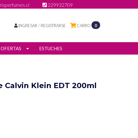
isperfumes.cl
229932709
INGRESAR / REGISTRARSE
CARRO
0
OFERTAS
ESTUCHES
 Calvin Klein EDT 200ml