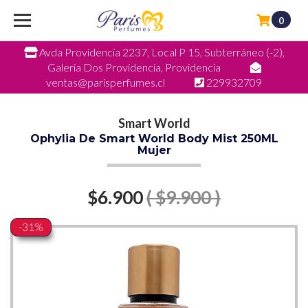
0
Avda Providencia 2237, Local P 15, Subterráneo (-2),
Galeria Dos Providencia, Providencia
ventas@parisperfumes.cl
229932709
Smart World
Ophylia De Smart World Body Mist 250ML
Mujer
$6.900
( $9.900 )
-31%