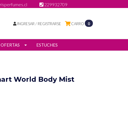
isperfumes.cl
229932709
INGRESAR / REGISTRARSE
CARRO
0
OFERTAS
ESTUCHES
art World Body Mist