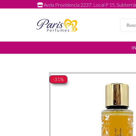
Avda Providencia 2237, Local P 15, Subterrán
I
-31%