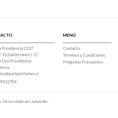
TACTO
MENÚ
 Providencia 2237
Contacto
P 15,Subterráneo (-2)
Terminos y Condiciones
a Dos Providencia
Preguntas Frecuentes
encia
tas@parisperfumes.cl
9932709
s.
Desarrollado por Jumpseller
.