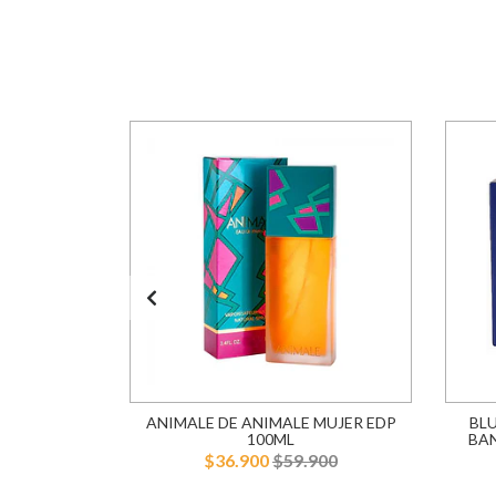
AREL EDT
ANIMALE DE ANIMALE MUJER EDP
BL
R
100ML
BA
900
$36.900
$59.900