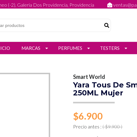
eo (-2), Galeria Dos Providencia, Providencia
ventas@par
NICIO
MARCAS
PERFUMES
TESTERS
Smart World
Yara Tous De Sm
250ML Mujer
$6.900
Precio antes :
( $9.900 )