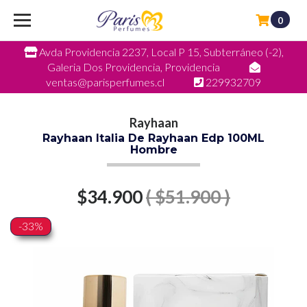
0
Avda Providencia 2237, Local P 15, Subterráneo (-2),
Galeria Dos Providencia, Providencia
ventas@parisperfumes.cl
229932709
Rayhaan
Rayhaan Italia De Rayhaan Edp 100ML
Hombre
$34.900
( $51.900 )
-33%