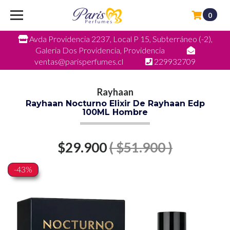
0
Avda Providencia 2237, Local P 15, Subterráneo (-2),
Galeria Dos Providencia, Providencia
ventas@parisperfumes.cl
229932709
Rayhaan
Rayhaan Nocturno Elixir De Rayhaan Edp
100ML Hombre
$29.900
( $51.900 )
-43%