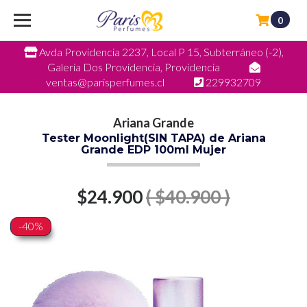
0
Avda Providencia 2237, Local P 15, Subterráneo (-2),
Galeria Dos Providencia, Providencia
ventas@parisperfumes.cl
229932709
Ariana Grande
Tester Moonlight(SIN TAPA) de Ariana
Grande EDP 100ml Mujer
$24.900
( $40.900 )
-40%