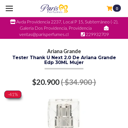
0
Avda Providencia 2237, Local P 15, Subterráneo (-2),
Galeria Dos Providencia, Providencia
ventas@parisperfumes.cl
229932709
Ariana Grande
Tester Thank U Next 2.0 De Ariana Grande
Edp 30ML Mujer
$20.900
( $34.900 )
-41%