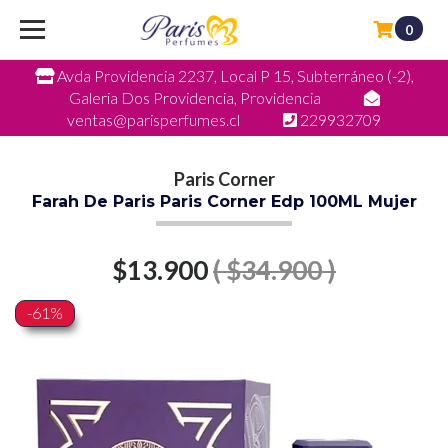
0
Avda Providencia 2237, Local P 15, Subterráneo (-2),
Galeria Dos Providencia, Providencia
ventas@parisperfumes.cl
229932709
Paris Corner
Farah De Paris Paris Corner Edp 100ML Mujer
$13.900
( $34.900 )
-61%