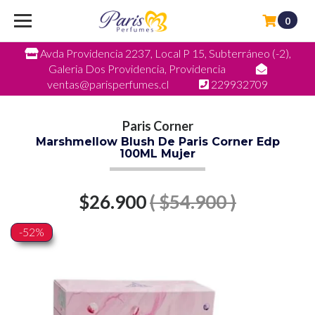
0
Avda Providencia 2237, Local P 15, Subterráneo (-2),
Galeria Dos Providencia, Providencia
ventas@parisperfumes.cl
229932709
Paris Corner
Marshmellow Blush De Paris Corner Edp
100ML Mujer
$26.900
( $54.900 )
-52%