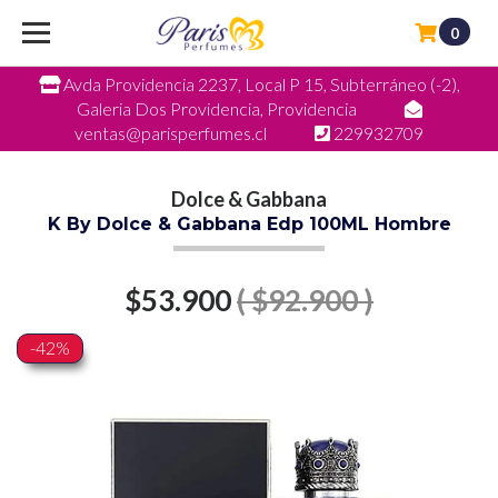
0
Avda Providencia 2237, Local P 15, Subterráneo (-2),
Galeria Dos Providencia, Providencia
ventas@parisperfumes.cl
229932709
Dolce & Gabbana
K By Dolce & Gabbana Edp 100ML Hombre
$53.900
( $92.900 )
-42%