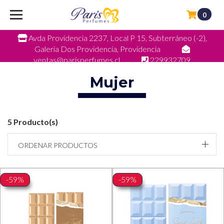
0
Avda Providencia 2237, Local P 15, Subterráneo (-2),
Galeria Dos Providencia, Providencia
ventas@parisperfumes.cl
229932709
Mujer
5 Producto(s)
ORDENAR PRODUCTOS
-59%
-59%