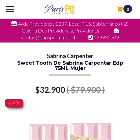
0
Avda Providencia 2237, Local P 15, Subterráneo (-2),
Galeria Dos Providencia, Providencia
ventas@parisperfumes.cl
229932709
Sabrina Carpenter
Sweet Tooth De Sabrina Carpentar Edp
75ML Mujer
$32.900
( $79.900 )
-59%