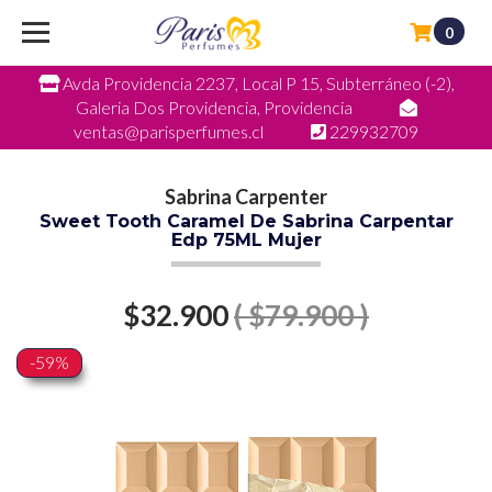
0
Avda Providencia 2237, Local P 15, Subterráneo (-2),
Galeria Dos Providencia, Providencia
ventas@parisperfumes.cl
229932709
Sabrina Carpenter
Sweet Tooth Caramel De Sabrina Carpentar
Edp 75ML Mujer
$32.900
( $79.900 )
-59%