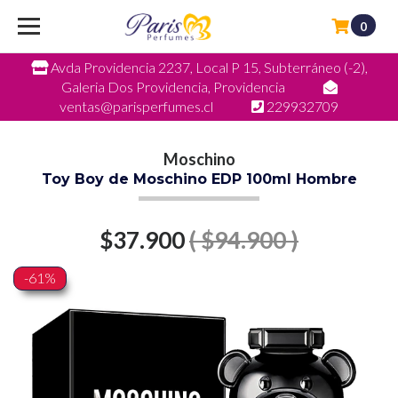
0
Avda Providencia 2237, Local P 15, Subterráneo (-2),
Galeria Dos Providencia, Providencia
ventas@parisperfumes.cl
229932709
Moschino
Toy Boy de Moschino EDP 100ml Hombre
$37.900
( $94.900 )
-61%