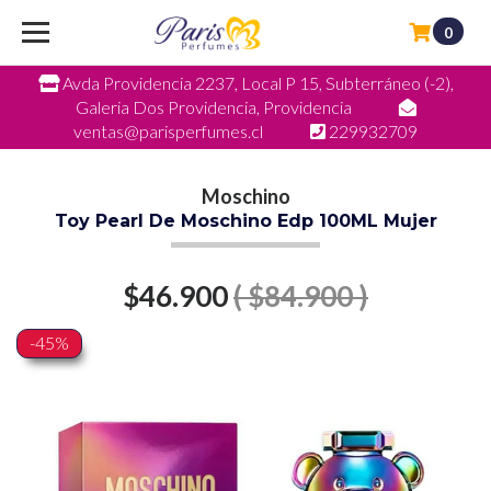
0
Avda Providencia 2237, Local P 15, Subterráneo (-2),
Galeria Dos Providencia, Providencia
ventas@parisperfumes.cl
229932709
Moschino
Toy Pearl De Moschino Edp 100ML Mujer
$46.900
( $84.900 )
-45%