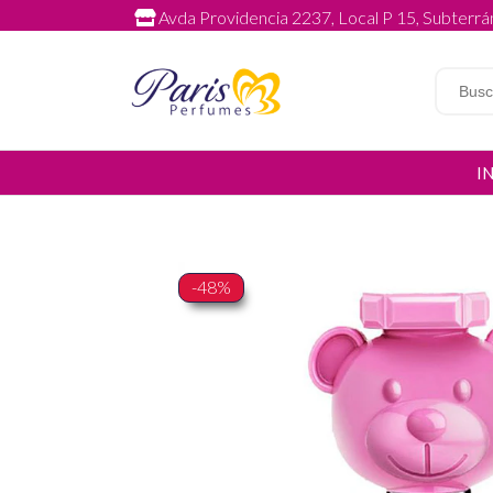
Avda Providencia 2237, Local P 15, Subterrán
I
-48%