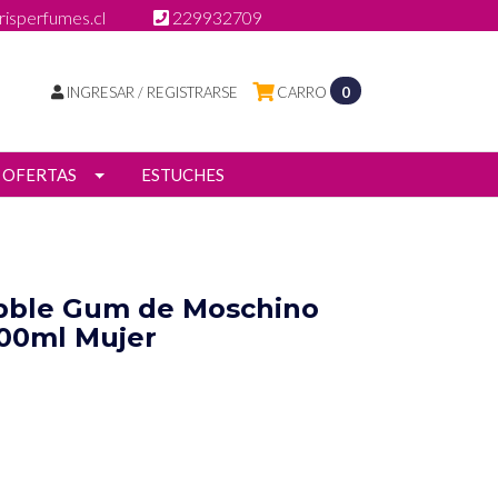
isperfumes.cl
229932709
INGRESAR / REGISTRARSE
CARRO
0
OFERTAS
ESTUCHES
ubble Gum de Moschino
100ml Mujer