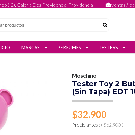
eo (-2), Galeria Dos Providencia, Providencia
ventas@par
NICIO
MARCAS
PERFUMES
TESTERS
Moschino
Tester Toy 2 B
(Sin Tapa) EDT 
$32.900
Precio antes :
( $62.900 )