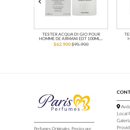
 ELIZABETH
TESTER ACQUA DI GIO POUR
TE
 MUJER
HOMME DE ARMANI EDT 100ML...
900
$62.900
$95.900
CON
Avda
Local 
Galeri
Provid
Perfumes Originales, Precios por