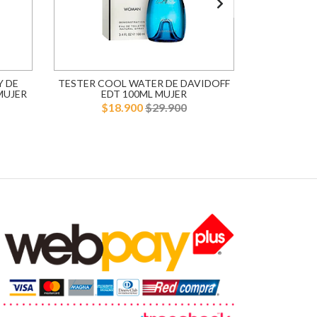
Y DE
TESTER COOL WATER DE DAVIDOFF
TESTER D
MUJER
EDT 100ML MUJER
HOMME DE
$18.900
$29.900
$4