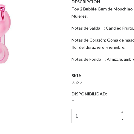
DESCRIPCIÓN
T
oy 2 Bubble Gum
de
Moschino
Mujeres.
Notas de Salida : Candied Fruits,
Notas de Corazón: Goma de mascar,
flor del duraznero y jengibre.
Notas de Fondo : Almizcle, ambr
SKU:
2532
DISPONIBILIDAD:
6
+
-