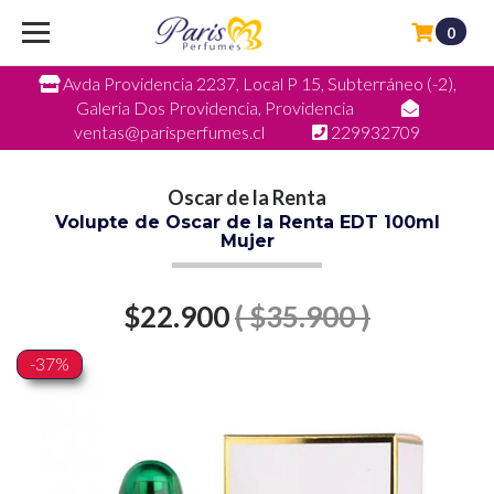
0
Avda Providencia 2237, Local P 15, Subterráneo (-2),
Galeria Dos Providencia, Providencia
ventas@parisperfumes.cl
229932709
Oscar de la Renta
Volupte de Oscar de la Renta EDT 100ml
Mujer
$22.900
( $35.900 )
-37%